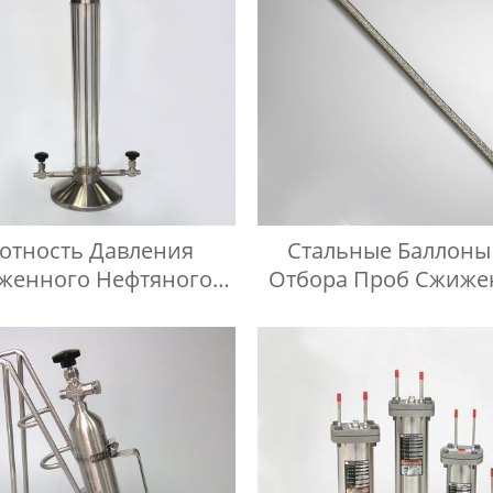
отность Давления
Стальные Баллоны
женного Нефтяного
Отбора Проб Сжиже
Газа ISO 3993 В
Нефтяного Газа, Ш
тательном Цилиндре
Высокого Давления 
ких Углеводородов
1 Метр