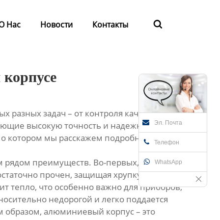
О Нас
Новости
Контакты

 корпусе
разных задач – от контроля качества
Эл. Почта
ающие высокую точность и надежность
 о котором мы расскажем подробнее.
Телефон
м рядом преимуществ. Во-первых,
WhatsApp
достаточно прочен, защищая хрупкую
т тепло, что особенно важно для приборов,
осительно недорогой и легко поддается
м образом, алюминиевый корпус – это