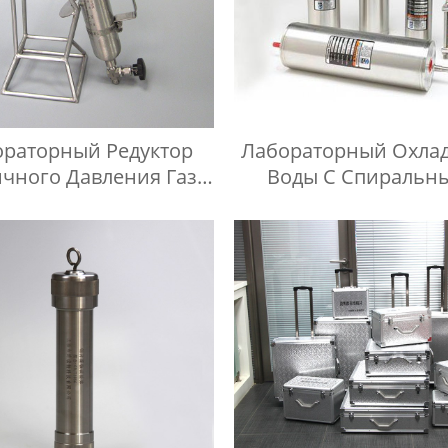
ораторный Редуктор
Лабораторный Охла
чного Давления Газа
Воды С Спиральн
ысокой Чистоты
Трубами