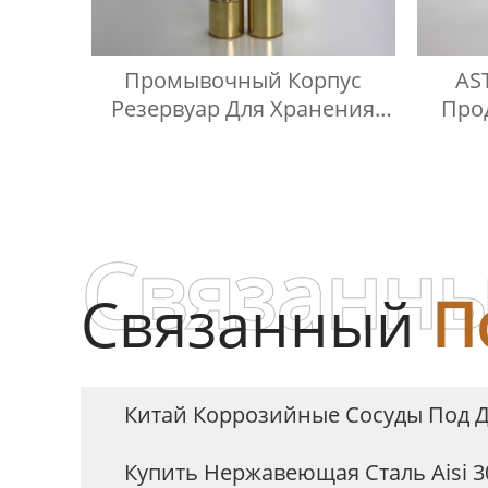
Промывочный Корпус
AS
Резервуар Для Хранения
Про
Масла Комплект Для
Корр
Проверки Температуры
Масла
Связанны
Связанный
П
Китай Коррозийные Сосуды Под 
Купить Нержавеющая Сталь Aisi 