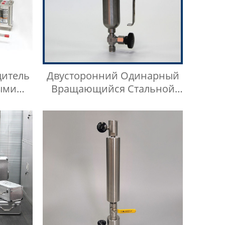
дитель
Двусторонний Одинарный
ыми
Вращающийся Стальной
Цилиндр Для Отбора Проб