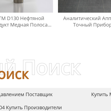
TM D130 Нефтяной
Аналитический Апп
дукт Медная Полоса
Точный Прибо
озионный Сосуд Под
Алюминиевый Кор
Давлением
й Поиск
оиск
Давлением Поставщик
Купить
304 Купить Производители