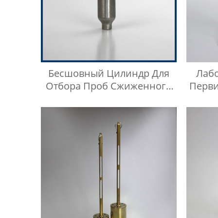
Бесшовный Цилиндр Для
Лаб
Отбора Проб Сжиженного
Перви
Нефтяного Газа
В