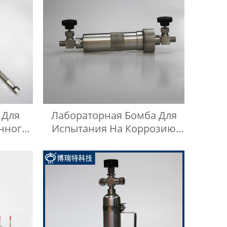
 Для
Лабораторная Бомба Для
нного
Испытания На Коррозию
ланг
Медных Полос
Длиной