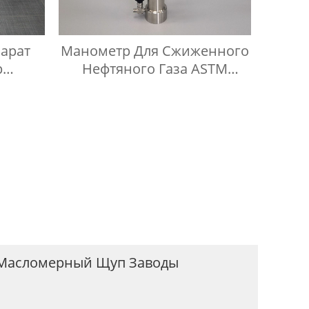
арат
Манометр Для Сжиженного
р
Нефтяного Газа ASTM
пус
D1267, Прибор Для
Измерения Давления Паров
 Масломерный Щуп Заводы