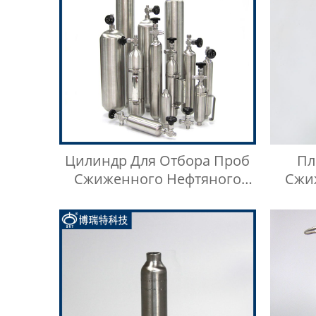
Цилиндр Для Отбора Проб
Пл
Сжиженного Нефтяного
Сжи
Газа Высокого Давления Из
Нержавеющей Стали 316SS
Испы
Лег