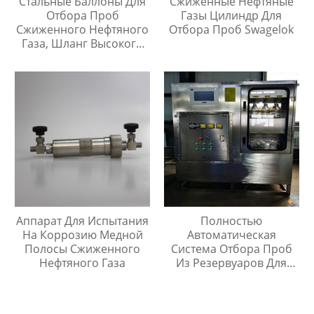
Стальные Баллоны Для
Сжиженные Нефтяные
Отбора Проб
Газы Цилиндр Для
Сжиженного Нефтяного
Отбора Проб Swagelok
Газа, Шланг Высокого
Давления Длиной 1
Метр
Аппарат Для Испытания
Полностью
На Коррозию Медной
Автоматическая
Полосы Сжиженного
Система Отбора Проб
Нефтяного Газа
Из Резервуаров Для
Хранения Жидкостей На
Любой Высоте