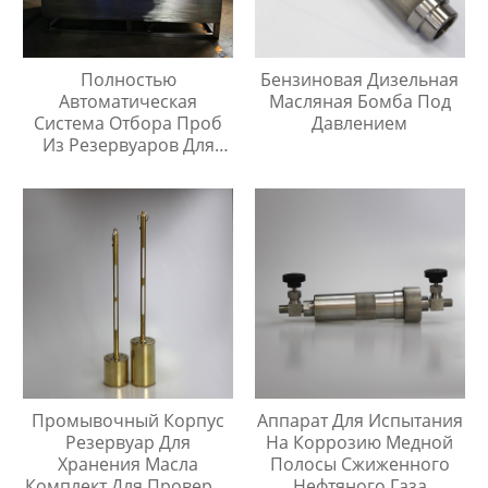
Полностью
Бензиновая Дизельная
Автоматическая
Масляная Бомба Под
Система Отбора Проб
Давлением
Из Резервуаров Для
Хранения Жидкостей На
Любой Высоте
Промывочный Корпус
Аппарат Для Испытания
Резервуар Для
На Коррозию Медной
Хранения Масла
Полосы Сжиженного
Комплект Для Проверки
Нефтяного Газа