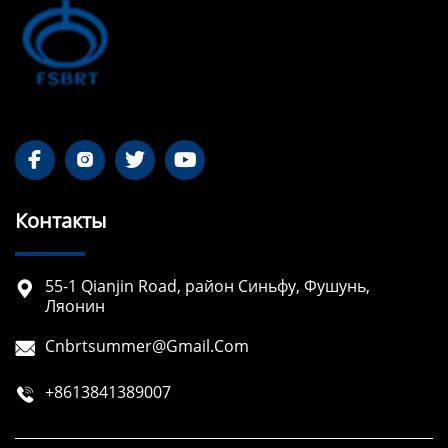




Контакты
55-1 Qianjin Road, район Синьфу, Фушунь,

Ляонин
Cnbrtsummer@gmail.com

+8613841389007
