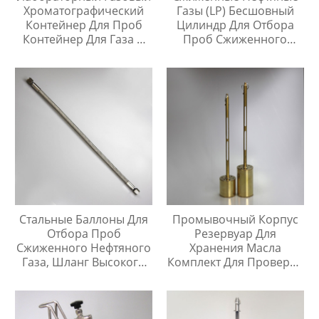
Хроматографический
Газы (LP) Бесшовный
Контейнер Для Проб
Цилиндр Для Отбора
Контейнер Для Газа И
Проб Сжиженного
Жидкой Среды Игла Для
Нефтяного Газа
Инъекций
Стальные Баллоны Для
Промывочный Корпус
Отбора Проб
Резервуар Для
Сжиженного Нефтяного
Хранения Масла
Газа, Шланг Высокого
Комплект Для Проверки
Давления Длиной 1
Температуры Масла
Метр