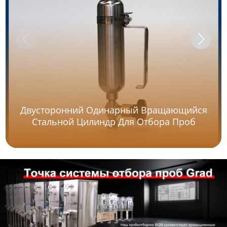
Двусторонний Одинарный Вращающийся
Стальной Цилиндр Для Отбора Проб