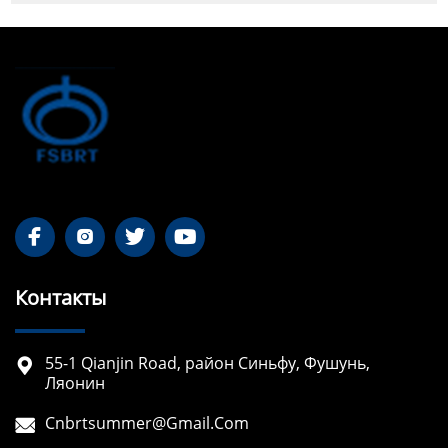




Контакты
55-1 Qianjin Road, район Синьфу, Фушунь,

Ляонин
Cnbrtsummer@gmail.com
