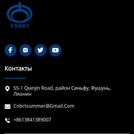




Контакты
55-1 Qianjin Road, район Синьфу, Фушунь,

Ляонин
Cnbrtsummer@gmail.com

+8613841389007
