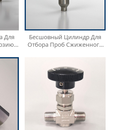
а Для
Бесшовный Цилиндр Для
розию
Отбора Проб Сжиженного
Нефтяного Газа