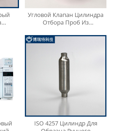
рый
Угловой Клапан Цилиндра
з
Отбора Проб Из
04, 15
Нержавеющей Стали 316
овый
ISO 4257 Цилиндр Для
кий
Образца Ручного