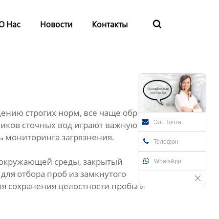
О Нас
Новости
Контакты

ению строгих норм, все чаще обращают
Эл. Почта
иков сточных вод играют важную роль в
ь мониторинга загрязнения.
Телефон
ю окружающей среды, закрытый
WhatsApp
для отбора проб из замкнутого
для сохранения целостности пробы и