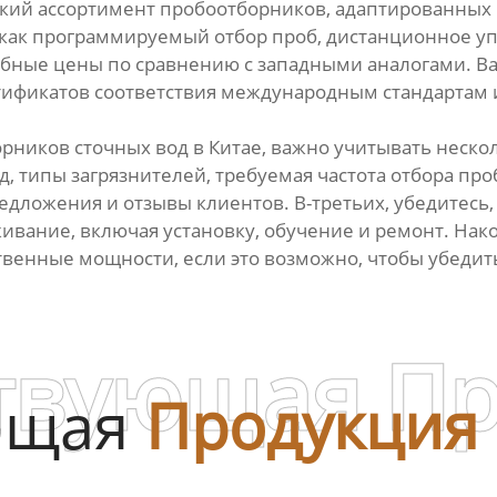
кий ассортимент пробоотборников, адаптированных
ак программируемый отбор проб, дистанционное упр
собные цены по сравнению с западными аналогами. В
тификатов соответствия международным стандартам и
рников сточных вод в Китае, важно учитывать неско
, типы загрязнителей, требуемая частота отбора про
едложения и отзывы клиентов. В-третьих, убедитесь
вание, включая установку, обучение и ремонт. Нако
твенные мощности, если это возможно, чтобы убедить
твующая П
ющая
Продукция