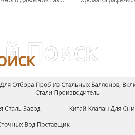
ысокой Чистоты
Контейнер Для П
Контейнер Для Га
Жидкой Среды Игла
Инъекций
й Поиск
оиск
Для Отбора Проб Из Стальных Баллонов, Вк
Стали Производитель
я Сталь Завод
Китай Клапан Для Сн
Сточных Вод Поставщик