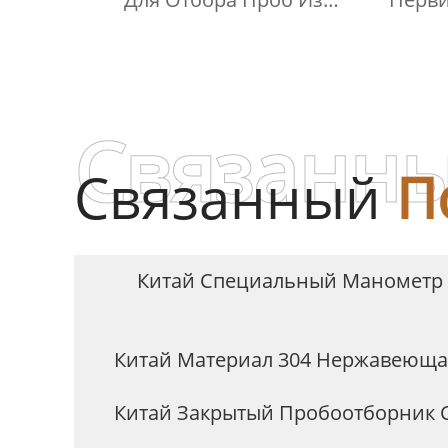
Стальных Цилиндров,
В
Включая Тройник Из
Нержавеющей Стали
Связанны
Связанный
П
Китай Специальный Манометр 
Китай Материал 304 Нержавеюща
Китай Закрытый Пробоотборник 