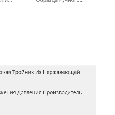
роб
Анализатора Нефти Для
за И
Сжиженного Нефтяного
 Для
Газа
лючая Тройник Из Нержавеющей
ижения Давления Производитель