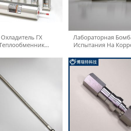
Охладитель ГХ
Лабораторная Бомб
Теплообменник
Испытания На Кор
ефтехимическое
Медных Полос
дование Охладитель
Воды