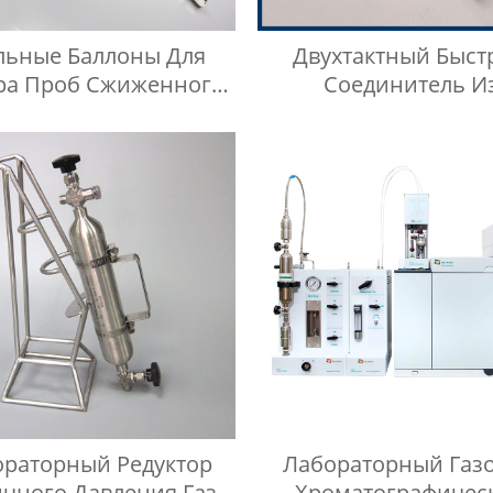
льные Баллоны Для
Двухтактный Быст
ра Проб Сжиженного
Соединитель И
тяного Газа, Шланг
Нержавеющей Стали 3
ого Давления Длиной
МПа
1 Метр
ораторный Редуктор
Лабораторный Газ
чного Давления Газа
Хроматографичес