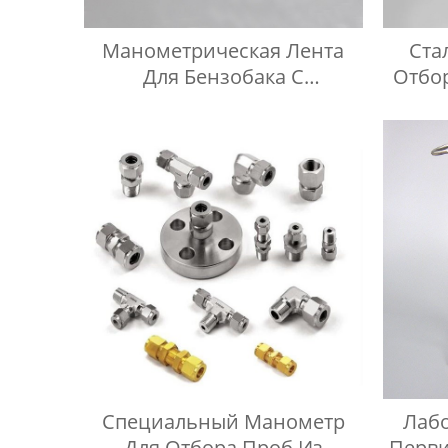
Манометрическая Лента
Ста
Для Бензобака С
Отбо
Дизельным Маслом
Неф
Высок
Специальный Манометр
Лаб
Для Отбора Проб Из
Перви