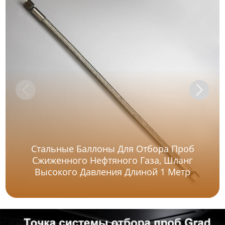
Стальные Баллоны Для Отбора Проб
Сжиженного Нефтяного Газа, Шланг
Высокого Давления Длиной 1 Метр