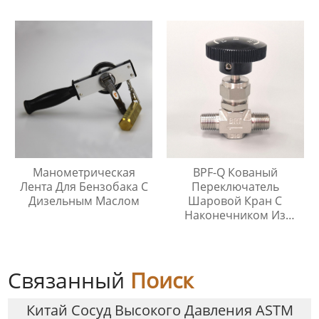
Стали 304, Тип Кнопки
Тройник Из
Быстрого Соединителя
Нержавеющей Стали
Манометрическая
BPF-Q Кованый
Лента Для Бензобака С
Переключатель
Дизельным Маслом
Шаровой Кран С
Наконечником Из
Нержавеющей Стали
316
Связанный
Поиск
Китай Сосуд Высокого Давления ASTM