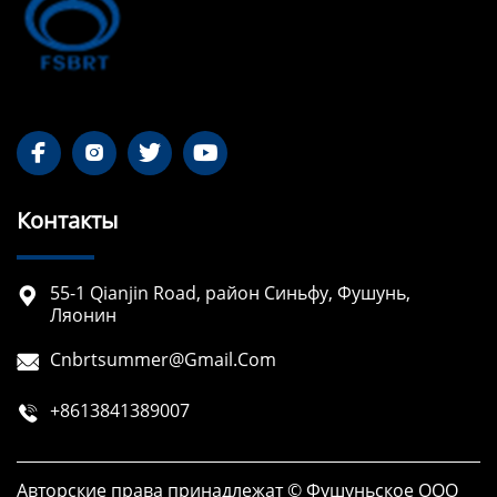




Контакты
55-1 Qianjin Road, район Синьфу, Фушунь,

Ляонин
Cnbrtsummer@gmail.com

+8613841389007

Авторские права принадлежат © Фушуньское ООО