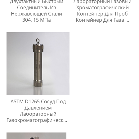
Двухтактный Быстрый
Лабораторный Газовый
Соединитель Из
Хроматографический
Нержавеющей Стали
Контейнер Для Проб
304, 15 МПа
Контейнер Для Газа И
Жидкой Среды Игла Для
Инъекций
ASTM D1265 Сосуд Под
Давлением
Лабораторный
Газохроматографический
Контейнер Для Проб