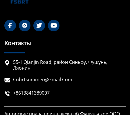




Контакты
55-1 Qianjin Road, район Синьфу, Фушунь,

Ляонин
Cnbrtsummer@gmail.com

+8613841389007

Авторские права принадлежат © Фушуньское ООО
по разработке технологий Борит