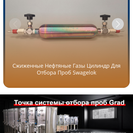
Сжиженные Нефтяные Газы Цилиндр Для
Отбора Проб Swagelok