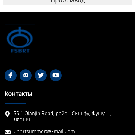




Контакты
55-1 Qianjin Road, район Синьфу, Фушунь,

Ляонин
Cnbrtsummer@gmail.com
