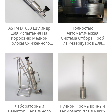
ASTM D1838 Цилиндр
Полностью
Для Испытания На
Автоматическая
Коррозию Медной
Система Отбора Проб
Полосы Сжиженного
Из Резервуаров Для
Нефтяного Газа
Хранения Жидкостей На
Любой Высоте
Лабораторный
Ручной Промывочный
Редуктор Первичного
Термометр Для Жидких