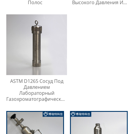
Полос
Высокого Давления Из
Нержавеющей Стали
316SS
ASTM D1265 Сосуд Под
Давлением
Лабораторный
Газохроматографический
Контейнер Для Проб