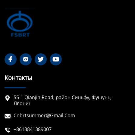




Контакты
55-1 Qianjin Road, район Синьфу, Фушунь,

Ляонин
Cnbrtsummer@gmail.com

+8613841389007
