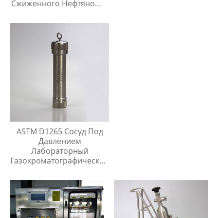
Сжиженного Нефтяного
Газа
ASTM D1265 Сосуд Под
Давлением
Лабораторный
Газохроматографический
Контейнер Для Проб