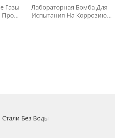
е Газы
Лабораторная Бомба Для
 Проб
Испытания На Коррозию
Медных Полос
Стали Без Воды