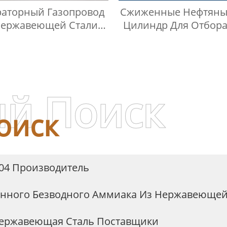
аторный Газопровод
Сжиженные Нефтяны
Нержавеющей Стали
Цилиндр Для Отбора
Манометр
Swagelok
й Поиск
оиск
304 Производитель
нного Безводного Аммиака Из Нержавеющей 
Нержавеющая Сталь Поставщики