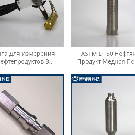
нта Для Измерения
ASTM D130 Нефтя
ефтепродуктов В
Продукт Медная По
Масляных Баках
Коррозионный Сосу
Давлением