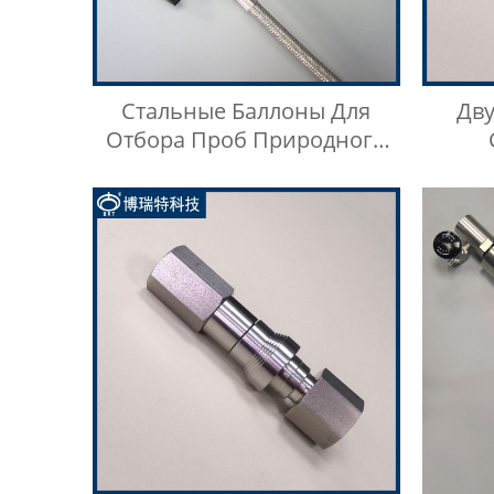
Стальные Баллоны Для
Дв
Отбора Проб Природного
Газа Низкого Давления
Нерж