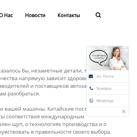
О Нас
Новости
Контакты

азалось бы, незаметные детали, такие как
Эл. Почта
качества напрямую зависит здоровье
зводителей и поставщиков автозапчастей в
Телефон
ам разобраться.
WhatsApp
ости вашей машины. Китайские поставщики
аты соответствия международным
овлен щуп, о технологиях производства и о
увствовать в правильности своего выбора.