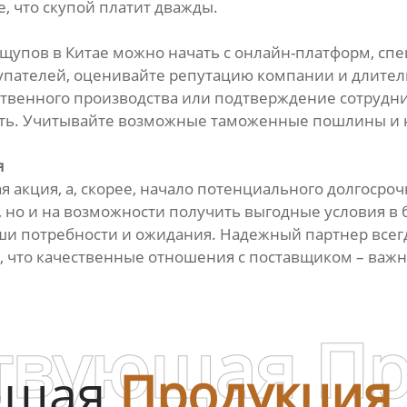
, что скупой платит дважды.
упов в Китае можно начать с онлайн-платформ, спе
упателей, оценивайте репутацию компании и длител
ственного производства или подтверждение сотрудн
ость. Учитывайте возможные таможенные пошлины и н
я
 акция, а, скорее, начало потенциального долгосроч
, но и на возможности получить выгодные условия в
и потребности и ожидания. Надежный партнер всегда 
 что качественные отношения с поставщиком – важн
твующая П
ющая
Продукция