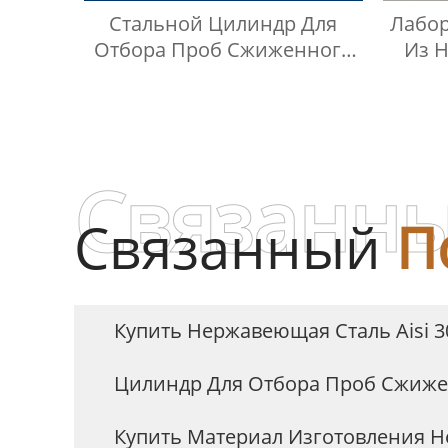
Стальной Цилиндр Для
Лабор
Отбора Проб Сжиженного
Из 
Нефтяного Газа Из
Нержавеющей Стали 304,
Тип Кнопки Быстрого
Соединителя
Связанны
Связанный
П
Купить Нержавеющая Сталь Aisi 
Цилиндр Для Отбора Проб Сжиже
Купить Материал Изготовления 