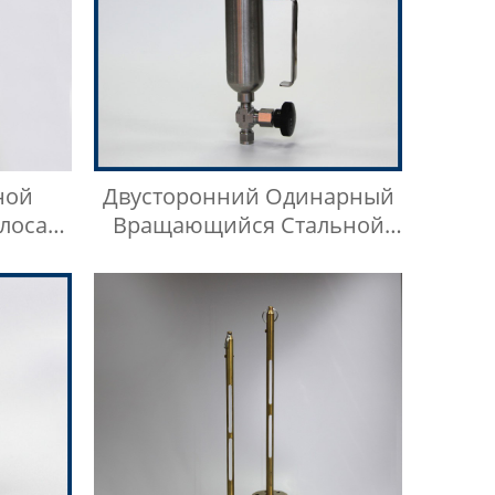
ной
Двусторонний Одинарный
лоса
Вращающийся Стальной
д Под
Цилиндр Для Отбора Проб