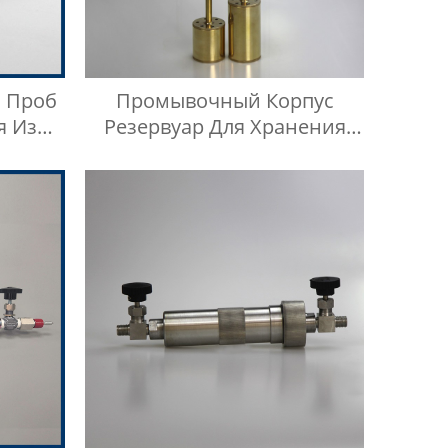
 Проб
Промывочный Корпус
я Из
Резервуар Для Хранения
али
Масла Комплект Для
Проверки Температуры
Масла