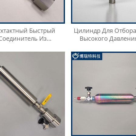
ухтактный Быстрый
Цилиндр Для Отбора
Соединитель Из
Высокого Давлени
авеющей Стали Типа
Нержавеющей Ст
BKZF-S