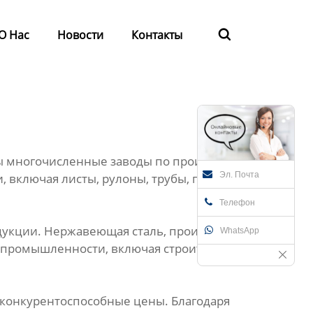
О Нас
Новости
Контакты

ы многочисленные заводы по производству
Эл. Почта
 включая листы, рулоны, трубы, прутки и
Телефон
дукции. Нержавеющая сталь, производимая
WhatsApp
х промышленности, включая строительство,
 конкурентоспособные цены. Благодаря