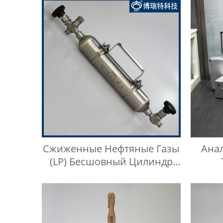
Сжиженные Нефтяные Газы
Ана
(LP) Бесшовный Цилиндр
Для Отбора Проб
Ал
Сжиженного Нефтяного
Газа