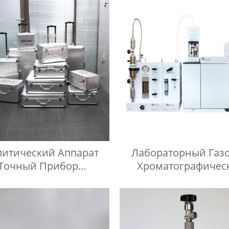
Испытательном Цил
Легких Углеводор
литический Аппарат
Лабораторный Газ
Точный Прибор
Хроматографичес
юминиевый Корпус
Контейнер Для П
Контейнер Для Га
Жидкой Среды Игла
Инъекций