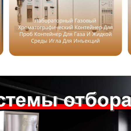
Лабораторный Газовый
Хроматографический Контейнер Для
Проб Контейнер Для Газа И Жидкой
Среды Игла Для Инъекций