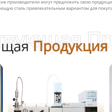
ие производители могут предложить свою продукцию
еющую сталь привлекательным вариантом для покупа
твующая П
ющая
Продукция