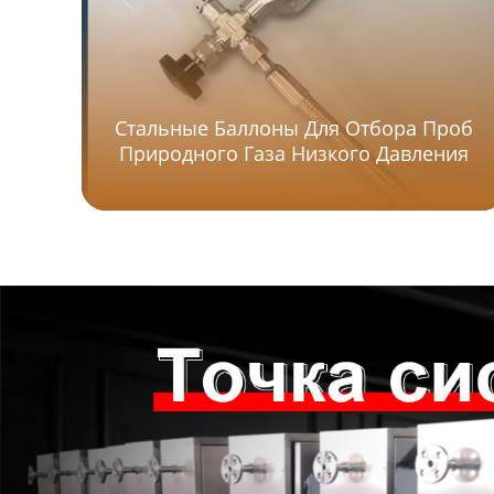
Стальные Баллоны Для Отбора Проб
Природного Газа Низкого Давления