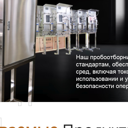
родаваемы
ы