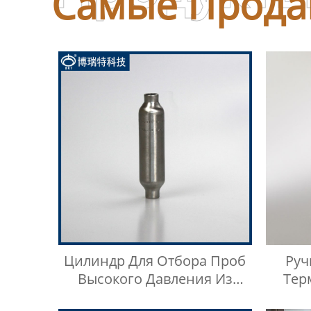
Самые Прода
Цилиндр Для Отбора Проб
Ру
Высокого Давления Из
Тер
Нержавеющей Стали