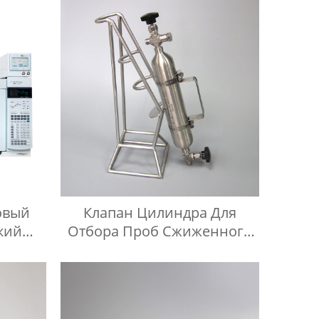
индре
одов
овый
Клапан Цилиндра Для
кий
Отбора Проб Сжиженного
роб
Нефтяного Газа BPF Из
за И
Нержавеющей Стали
 Для