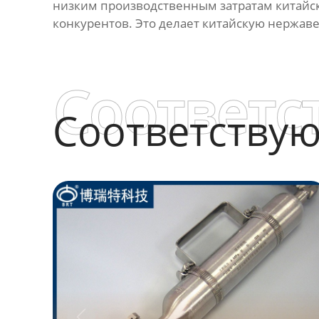
низким производственным затратам китайск
конкурентов. Это делает китайскую нержав
Соответс
Соответству