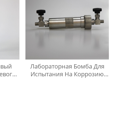
овый
Лабораторная Бомба Для
евого
Испытания На Коррозию
Медных Полос