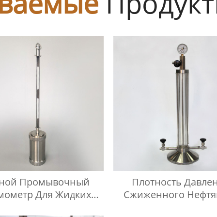
ваемые
Продук
чной Промывочный
Плотность Давле
мометр Для Жидких
Сжиженного Нефтя
Нефтепродуктов
Газа ISO 3993 В