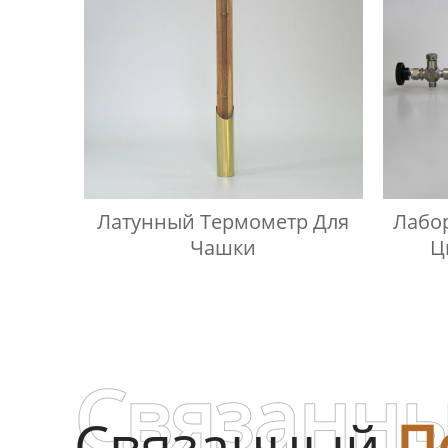
Латунный Термометр Для
Лабо
Чашки
Ц
Сжи
Связанны
Связанный
П