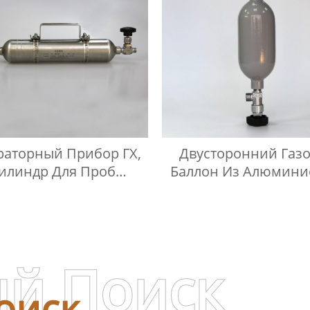
раторный Прибор ГХ,
Двусторонний Газ
илиндр Для Проб
Баллон Из Алюмини
женного Нефтяного
Сплава
Газа
й Поиск
оиск