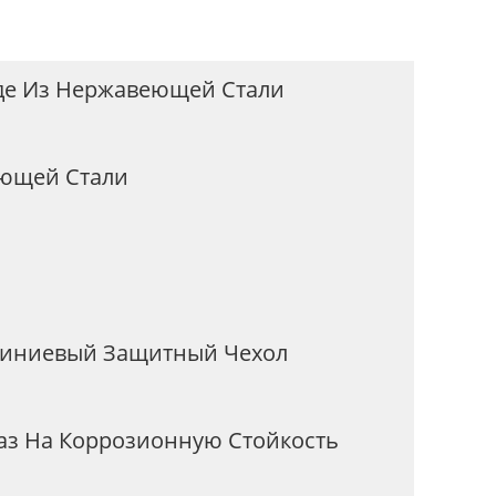
де Из Нержавеющей Стали
еющей Стали
миниевый Защитный Чехол
аз На Коррозионную Стойкость