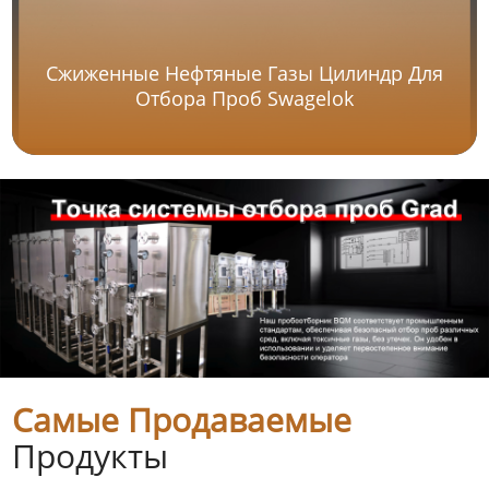
Сжиженные Нефтяные Газы Цилиндр Для
Отбора Проб Swagelok
Самые Продаваемые
Продукты