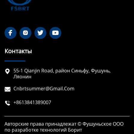




Контакты
55-1 Qianjin Road, район Синьфу, Фушунь,

Ляонин
Cnbrtsummer@gmail.com

+8613841389007

Авторские права принадлежат © Фушуньское ООО
по разработке технологий Борит