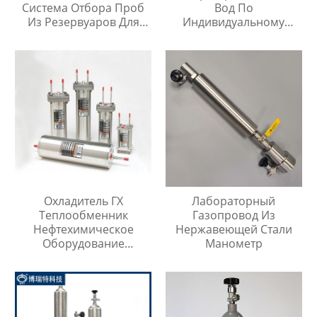
Система Отбора Проб
Вод По
Из Резервуаров Для
Индивидуальному
Хранения Жидкостей На
Заказу
Любой Высоте
Охладитель ГХ
Лабораторный
Теплообменник
Газопровод Из
Нефтехимическое
Нержавеющей Стали
Оборудование
Манометр
Охладитель Воды