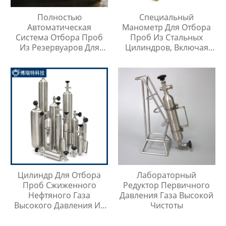
Полностью
Специальный
Автоматическая
Манометр Для Отбора
Система Отбора Проб
Проб Из Стальных
Из Резервуаров Для
Цилиндров, Включая
Хранения Жидкостей На
Тройник Из
Любой Высоте
Нержавеющей Стали
Цилиндр Для Отбора
Лабораторный
Проб Сжиженного
Редуктор Первичного
Нефтяного Газа
Давления Газа Высокой
Высокого Давления Из
Чистоты
Нержавеющей Стали
316SS