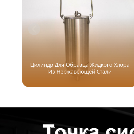
Цилиндр Для Образца Жидкого Хлора
Из Нержавеющей Стали