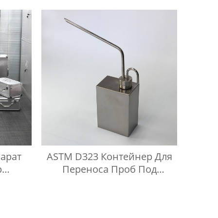
ения
Высокой Чистоты
арат
ASTM D323 Контейнер Для
р
Переноса Проб Под
пус
Давлением Паров Reid