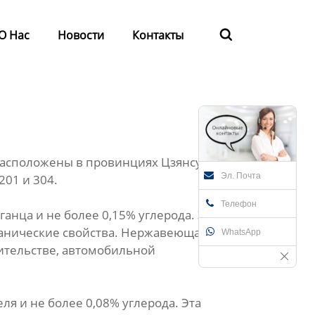
О Нас
Новости
Контакты

расположены в провинциях Цзянсу, Чжэцзян,
Эл. Почта
01 и 304.
Телефон
ганца и не более 0,15% углерода. Эта
ханические свойства. Нержавеющая сталь
WhatsApp
оительстве, автомобильной
ля и не более 0,08% углерода. Эта