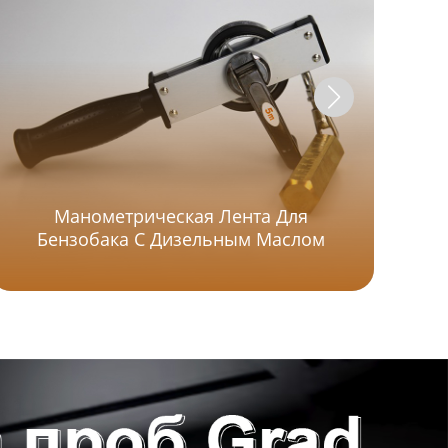
Манометрическая Лента Для
Бензобака С Дизельным Маслом