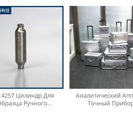
ефтяного Газа Из
Газа Низкого Давл
авеющей Стали 304,
п Кнопки Быстрого
Соединителя
 4257 Цилиндр Для
Аналитический Апп
Образца Ручного
Точный Прибо
лизатора Нефти Для
Алюминиевый Кор
женного Нефтяного
Газа