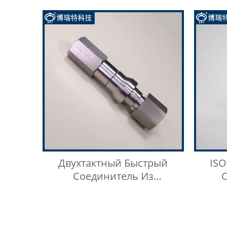
Нержавеющей Стали
Н
Нерж
Ти
Двухтактный Быстрый
ISO
Соединитель Из
Нержавеющей Стали 304, 15
Ана
МПа
Сжи