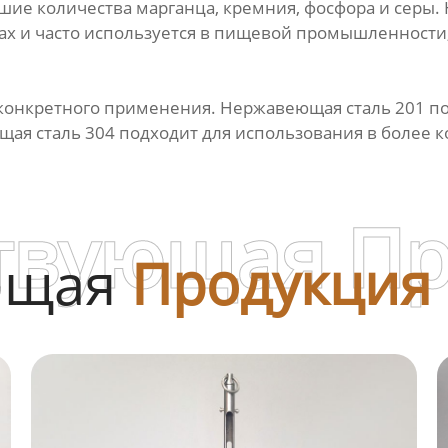
ие количества марганца, кремния, фосфора и серы.
дах и часто используется в пищевой промышленност
конкретного применения. Нержавеющая сталь 201 под
ая сталь 304 подходит для использования в более к
твующая П
ющая
Продукция