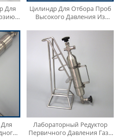
р Для
Цилиндр Для Отбора Проб
розию
Высокого Давления Из
ы
Нержавеющей Стали
ного
 Для
Лабораторный Редуктор
дного
Первичного Давления Газа