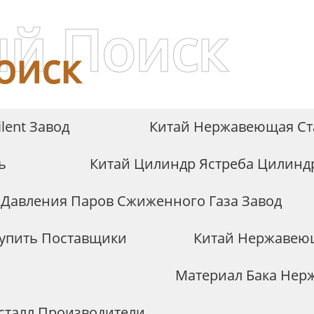
й Поиск
оиск
lent Завод
Китай Нержавеющая Ста
ь
Китай Цилиндр Ястреба Цилинд
 Давления Паров Сжиженного Газа Завод
Купить Поставщики
Китай Нержавеющ
Материал Бака Нер
сталл Производители