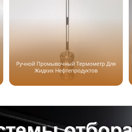
Ручной Промывочный Термометр Для
Жидких Нефтепродуктов