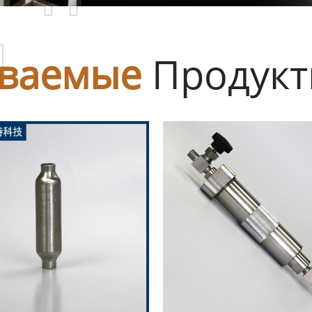
ы
ваемые
Продук