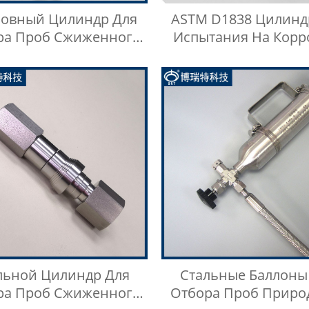
овный Цилиндр Для
ASTM D1838 Цилинд
ра Проб Сжиженного
Испытания На Кор
Нефтяного Газа
Медной Полос
Сжиженного Нефтя
Газа
льной Цилиндр Для
Стальные Баллоны
ра Проб Сжиженного
Отбора Проб Приро