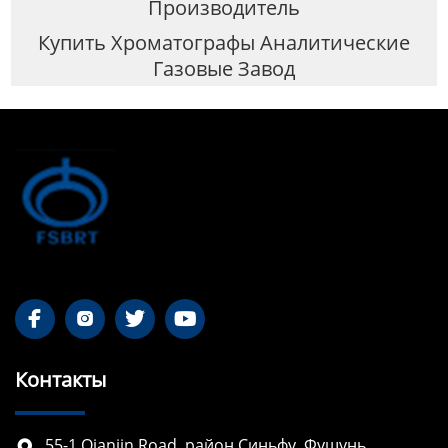
Производитель
Купить Хроматографы Аналитические
Газовые Завод




Контакты
55-1 Qianjin Road, район Синьфу, Фушунь,
