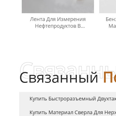
Лента Для Измерения
Бен
Нефтепродуктов В
Ма
Масляных Баках
Связанны
Связанный
П
Купить Быстроразъемный Двухта
Купить Материал Сверла Для Не