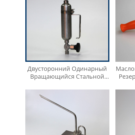
Двусторонний Одинарный
Масло
Вращающийся Стальной
Резе
Цилиндр Для Отбора Проб
Линия