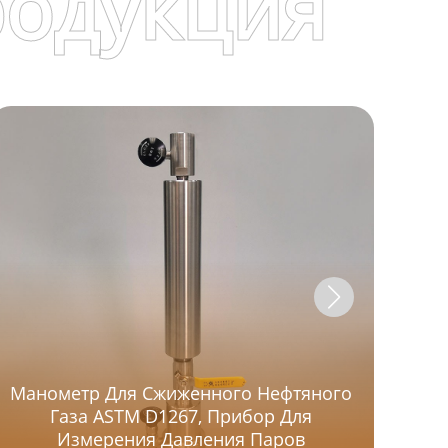
родукция
Манометр Для Сжиженного Нефтяного
Газа ASTM D1267, Прибор Для
Л
Измерения Давления Паров