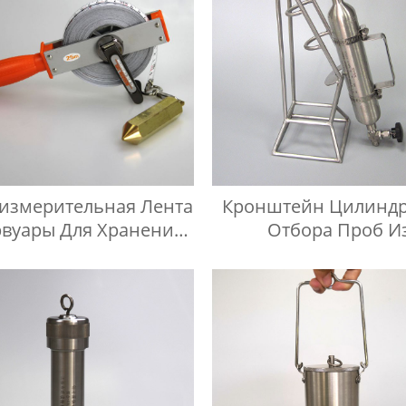
измерительная Лента
Кронштейн Цилиндр
рвуары Для Хранения
Отбора Проб И
 Ручного Манометра
Нержавеющей Стал