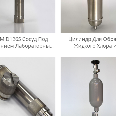
M D1265 Сосуд Под
Цилиндр Для Обр
ением Лабораторный
Жидкого Хлора 
хроматографический
Нержавеющей Ст
нтейнер Для Проб