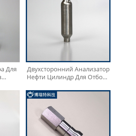
а Для
Двухсторонний Анализатор
з
Нефти Цилиндр Для Отбора
и 304
Проб LGP