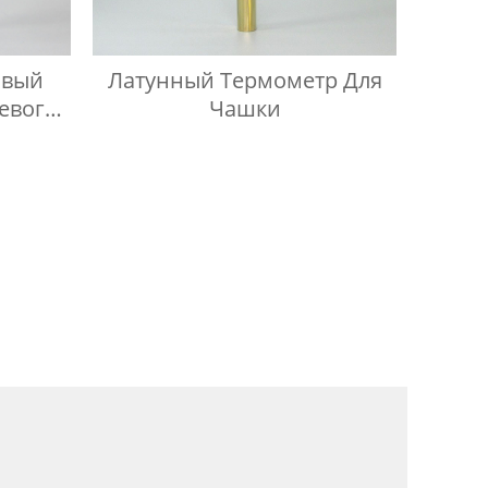
овый
Латунный Термометр Для
евого
Чашки