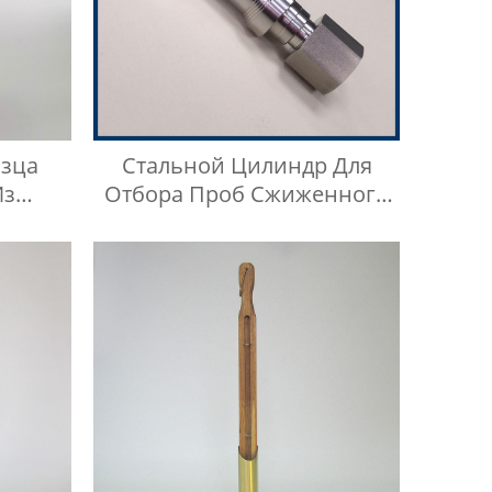
азца
Стальной Цилиндр Для
Из
Отбора Проб Сжиженного
али
Нефтяного Газа Из
Нержавеющей Стали 304,
Тип Кнопки Быстрого
Соединителя