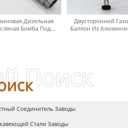
зиновая Дизельная
Двусторонний Газ
сляная Бомба Под
Баллон Из Алюмини
Давлением
Сплава
й Поиск
оиск
ктный Соединитель Заводы
ржавеющей Стали Заводы