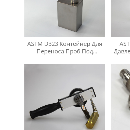
ASTM D323 Контейнер Для
AST
Переноса Проб Под
Давл
Давлением Паров Reid
Газо
Ко