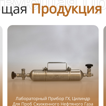
твующая П
ющая
Продукция
Лабораторный Прибор ГХ, Цилиндр
Для Проб Сжиженного Нефтяного Газа