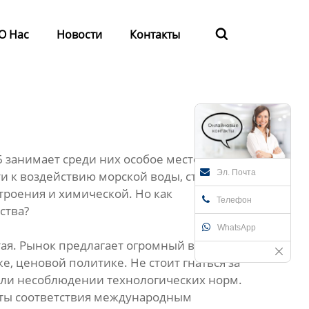
О Нас
Новости
Контакты

занимает среди них особое место.
Эл. Почта
 к воздействию морской воды, сталь 316
роения и химической. Но как
Телефон
ства?
WhatsApp
ая. Рынок предлагает огромный выбор
, ценовой политике. Не стоит гнаться за
 или несоблюдении технологических норм.
аты соответствия международным