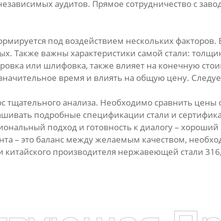
 независимых аудитов. Прямое сотрудничество с зав
ормируется под воздействием нескольких факторов. В
ых. Также важны характеристики самой стали: толщина
овка или шлифовка, также влияет на конечную стоим
ь значительное время и влиять на общую цену. Следуе
 тщательного анализа. Необходимо сравнить цены о
ивать подробные спецификации стали и сертификаты
иональный подход и готовность к диалогу – хороший
анта – это баланс между желаемым качеством, необ
и китайского производителя нержавеющей стали 316