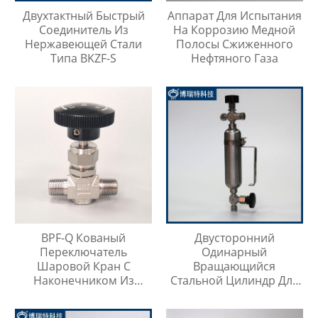
Двухтактный Быстрый
Аппарат Для Испытания
Соединитель Из
На Коррозию Медной
Нержавеющей Стали
Полосы Сжиженного
Типа BKZF-S
Нефтяного Газа
BPF-Q Кованый
Двусторонний
Переключатель
Одинарный
Шаровой Кран С
Вращающийся
Наконечником Из
Стальной Цилиндр Для
Нержавеющей Стали
Отбора Проб
316