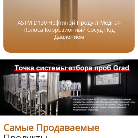
ASTM D130 Нефтяной Продукт Медная
Полоса Коррозионный Сосуд Под
Давлением
Самые Продаваемые
Продукты