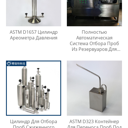
ASTM D1657 Цилиндр
Полностью
Ареометра Давления
Автоматическая
Система Отбора Проб
Из Резервуаров Для
Хранения Жидкостей На
Любой Высоте
Цилиндр Для Отбора
ASTM D323 Контейнер
Проб Сжиженного
Для Переноса Проб Под