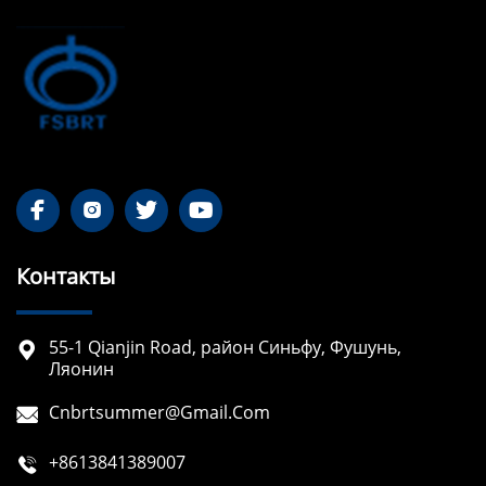




Контакты
55-1 Qianjin Road, район Синьфу, Фушунь,

Ляонин
Cnbrtsummer@gmail.com

+8613841389007
