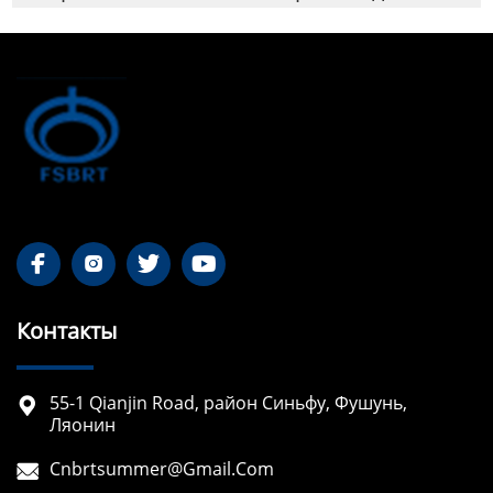




Контакты
55-1 Qianjin Road, район Синьфу, Фушунь,

Ляонин
Cnbrtsummer@gmail.com
