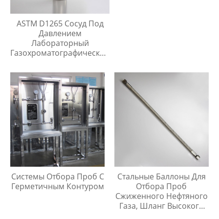
ASTM D1265 Сосуд Под
Давлением
Лабораторный
Газохроматографический
Контейнер Для Проб
Системы Отбора Проб С
Стальные Баллоны Для
Герметичным Контуром
Отбора Проб
Сжиженного Нефтяного
Газа, Шланг Высокого
Давления Длиной 1