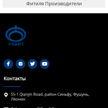
Фитиля Производители




Контакты
55-1 Qianjin Road, район Синьфу, Фушунь,

Ляонин