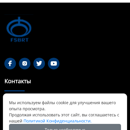




Контакты
55-1 Qianjin Road, район Синьфу, Фушунь,

Мы используем файлы cookie для улучшения вашего
Ляонин
опыта просмотра.
Продолжая использовать этот сайт, вы соглашаетесь с
Cnbrtsummer@gmail.com

нашей
Политикой Конфиденциальности.
Только необходимые