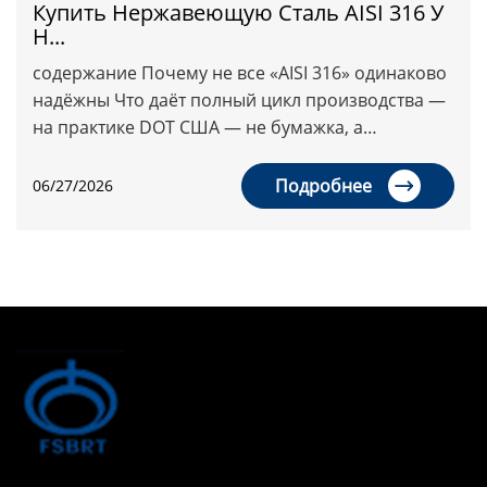
Купить Нержавеющую Сталь AISI 316 У
Н...
содержание Почему не все «AISI 316» одинаково
надёжны Что даёт полный цикл производства —
на практике DOT США — не бумажка, а
обязательство Как правильно нержавеющую
сталь AISI 316 купить поставщ...
Подробнее
06/27/2026
