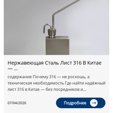
Нержавеющая Сталь Лист 316 В Китае
— ...
содержание Почему 316 — не роскошь, а
техническая необходимость Где найти надёжный
лист 316 в Китае — без посредников и
компромиссов Цена — не главный критерий.
Главный — стоимость владения Как п...
Подробнее
07/04/2026
