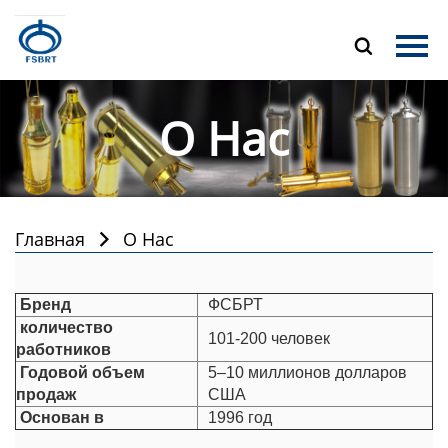
Главная

Продукция
О Hас
О Нас
Новости
Контакты
Главная
О Hас

Бренд
ФСБРТ
количество
101-200 человек
работников
Годовой объем
5–10 миллионов долларов
продаж
США
Основан в
1996 год