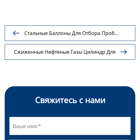
Стальные Баллоны Для Отбора Проб

Природного Газа Низкого Давления
Сжиженные Нефтяные Газы Цилиндр Для

Отбора Проб Swagelok
Свяжитесь с нами