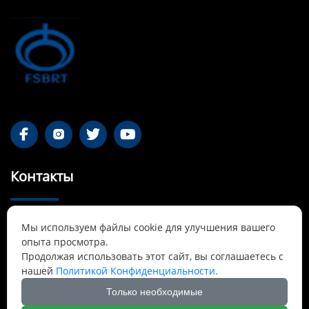




Контакты
55-1 Qianjin Road, район Синьфу, Фушунь,

Мы используем файлы cookie для улучшения вашего
Ляонин
опыта просмотра.
Продолжая использовать этот сайт, вы соглашаетесь с
Cnbrtsummer@gmail.com

нашей
Политикой Конфиденциальности.
Только необходимые
+8613841389007
