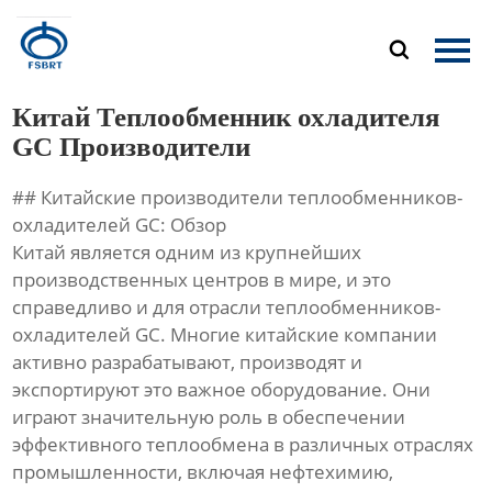
Главная

Продукция
Китай Теплообменник охладителя
О Нас
GC Производители
## Китайские производители теплообменников-
Новости
охладителей GC: Обзор
Китай является одним из крупнейших
Контакты
производственных центров в мире, и это
справедливо и для отрасли теплообменников-
охладителей GC. Многие китайские компании
активно разрабатывают, производят и
экспортируют это важное оборудование. Они
играют значительную роль в обеспечении
эффективного теплообмена в различных отраслях
промышленности, включая нефтехимию,