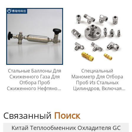
Стали 304, Тип Кнопки
Хранения Жидкостей На
Быстрого Соединителя
Любой Высоте
Стальные Баллоны Для
Специальный
Сжиженного Газа Для
Манометр Для Отбора
Отбора Проб
Проб Из Стальных
Сжиженного Нефтяного
Цилиндров, Включая
Газа
Тройник Из
Нержавеющей Стали
Связанный
Поиск
Китай Теплообменник Охладителя GC