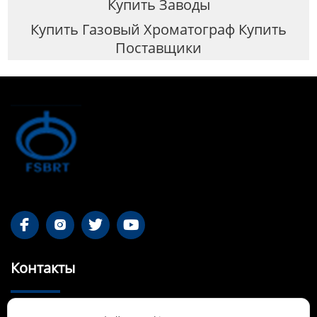
Купить Заводы
Купить Газовый Хроматограф Купить
Поставщики




Контакты
55-1 Qianjin Road, район Синьфу, Фушунь,
