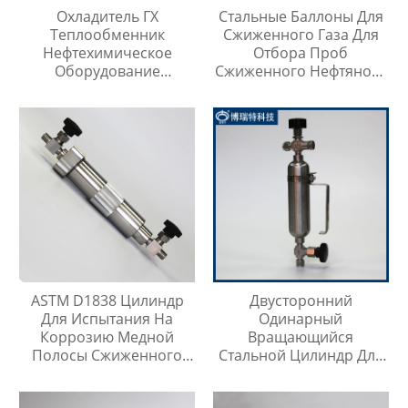
Охладитель ГХ
Стальные Баллоны Для
Теплообменник
Сжиженного Газа Для
Нефтехимическое
Отбора Проб
Оборудование
Сжиженного Нефтяного
Охладитель Воды
Газа
ASTM D1838 Цилиндр
Двусторонний
Для Испытания На
Одинарный
Коррозию Медной
Вращающийся
Полосы Сжиженного
Стальной Цилиндр Для
Нефтяного Газа
Отбора Проб