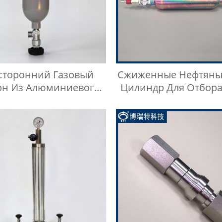
сторонний Газовый
Сжиженные Нефтяны
он Из Алюминиевого
Цилиндр Для Отбора
Сплава
Swagelok