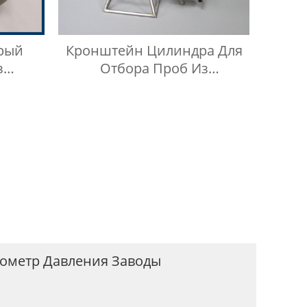
рый
Кронштейн Цилиндра Для
з
Отбора Проб Из
04, 15
Нержавеющей Стали 304
ометр Давления Заводы