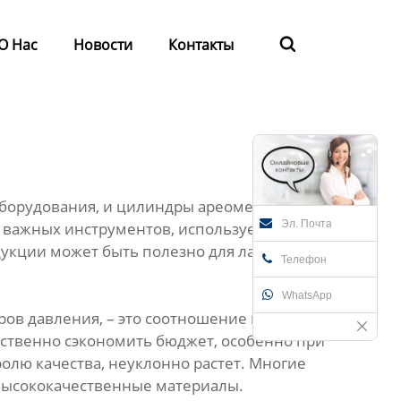
О Нас
Новости
Контакты

оборудования, и цилиндры ареометров
Эл. Почта
х важных инструментов, используемых для
дукции может быть полезно для лабораторий
Телефон
WhatsApp
ов давления, – это соотношение цены и
ественно сэкономить бюджет, особенно при
ролю качества, неуклонно растет. Многие
высококачественные материалы.