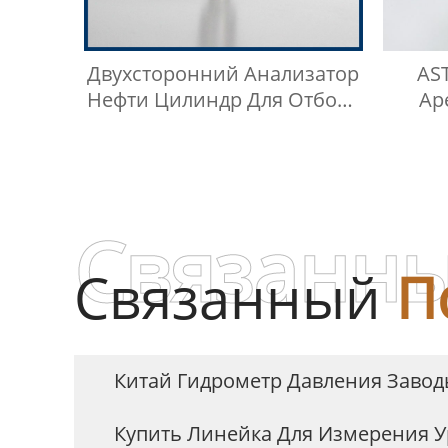
Двухсторонний Анализатор
AS
Нефти Цилиндр Для Отбора
Ар
Проб LGP
Связанны
Связанный
П
Китай Гидрометр Давления Заво
Купить Линейка Для Измерения У