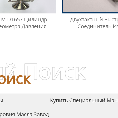
TM D1657 Цилиндр
Двухтактный Быст
еометра Давления
Соединитель И
Нержавеющей Стали 3
МПа
й Поиск
оиск
ды
Купить Специальный Ман
ровня Масла Завод