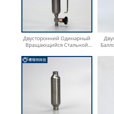
Двусторонний Одинарный
Дву
Вращающийся Стальной
Балл
Цилиндр Для Отбора Проб