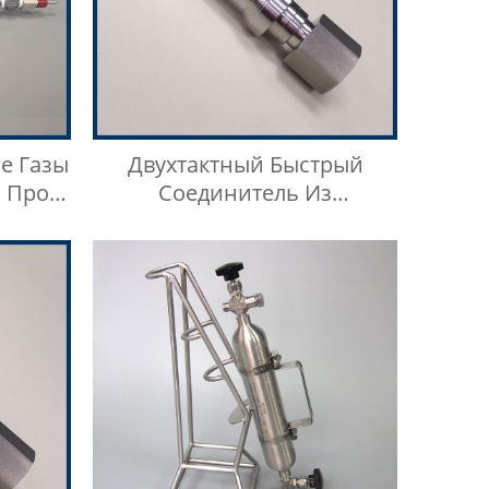
е Газы
Двухтактный Быстрый
 Проб
Соединитель Из
Нержавеющей Стали Типа
BKZF-S