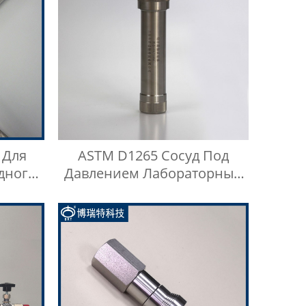
 Для
ASTM D1265 Сосуд Под
дного
Давлением Лабораторный
ения
Газохроматографический
Контейнер Для Проб