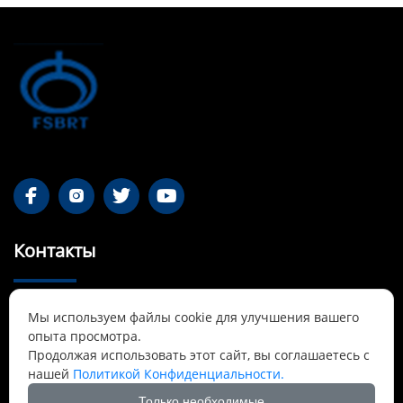




Контакты
55-1 Qianjin Road, район Синьфу, Фушунь,

Мы используем файлы cookie для улучшения вашего
Ляонин
опыта просмотра.
Продолжая использовать этот сайт, вы соглашаетесь с
Cnbrtsummer@gmail.com

нашей
Политикой Конфиденциальности.
Только необходимые