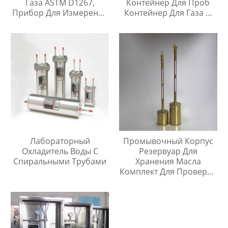
Газа ASTM D1267,
Контейнер Для Проб
Прибор Для Измерения
Контейнер Для Газа И
Давления Паров
Жидкой Среды Игла Для
Инъекций
Лабораторный
Промывочный Корпус
Охладитель Воды С
Резервуар Для
Спиральными Трубами
Хранения Масла
Комплект Для Проверки
Температуры Масла