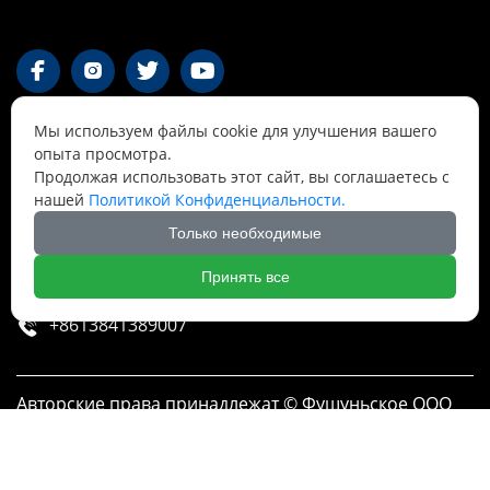




Мы используем файлы cookie для улучшения вашего
Контакты
опыта просмотра.
Продолжая использовать этот сайт, вы соглашаетесь с
нашей
Политикой Конфиденциальности.
55-1 Qianjin Road, район Синьфу, Фушунь,

Ляонин
Только необходимые
Cnbrtsummer@gmail.com

Принять все
+8613841389007

Авторские права принадлежат © Фушуньское ООО
по разработке технологий Борит