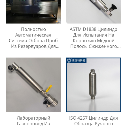
Полностью
ASTM D1838 Цилиндр
Автоматическая
Для Испытания На
Система Отбора Проб
Коррозию Медной
Из Резервуаров Для
Полосы Сжиженного
Хранения Жидкостей На
Нефтяного Газа
Любой Высоте
Лабораторный
ISO 4257 Цилиндр Для
Газопровод Из
Образца Ручного