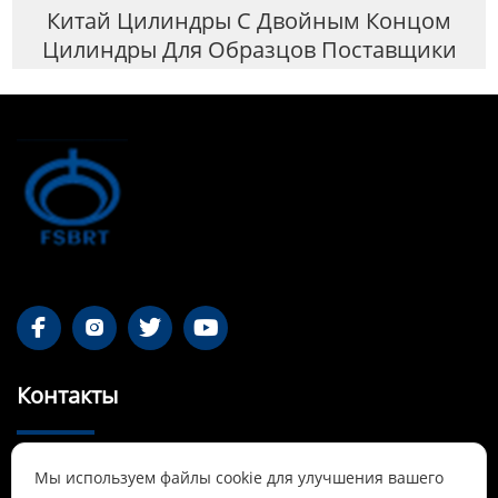
Китай Цилиндры С Двойным Концом
Цилиндры Для Образцов Поставщики




Контакты
55-1 Qianjin Road, район Синьфу, Фушунь,

Мы используем файлы cookie для улучшения вашего
Ляонин