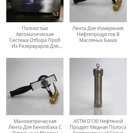
Полностью
Лента Для Измерения
Автоматическая
Нефтепродуктов В
Система Отбора Проб
Масляных Баках
Из Резервуаров Для
Хранения Жидкостей На
Любой Высоте
Манометрическая
ASTM D130 Нефтяной
Лента Для Бензобака С
Продукт Медная Полоса