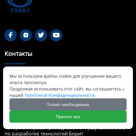




Контакты
55-1 Qianjin Road, район Синьфу, Фушунь,

Мы используем файлы cookie для улучшения вашего
Ляонин
опыта просмотра.
Продолжая использовать этот сайт, вы соглашаетесь с
Cnbrtsummer@gmail.com

нашей
Политикой Конфиденциальности.
Только необходимые
+8613841389007

Принять все
Авторские права принадлежат © Фушуньское ООО
по разработке технологий Борит