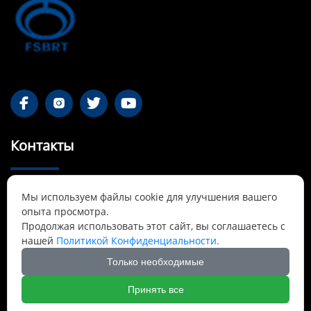




Контакты
55-1 Qianjin Road, район Синьфу, Фушунь,

Мы используем файлы cookie для улучшения вашего
Ляонин
опыта просмотра.
Продолжая использовать этот сайт, вы соглашаетесь с
Cnbrtsummer@gmail.com

нашей
Политикой Конфиденциальности.
Только необходимые
+8613841389007

Принять все