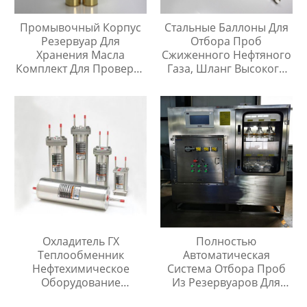
Промывочный Корпус
Стальные Баллоны Для
Резервуар Для
Отбора Проб
Хранения Масла
Сжиженного Нефтяного
Комплект Для Проверки
Газа, Шланг Высокого
Температуры Масла
Давления Длиной 1
Метр
Охладитель ГХ
Полностью
Теплообменник
Автоматическая
Нефтехимическое
Система Отбора Проб
Оборудование
Из Резервуаров Для
Охладитель Воды
Хранения Жидкостей На