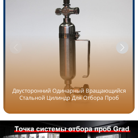
Двусторонний Одинарный Вращающийся
Стальной Цилиндр Для Отбора Проб