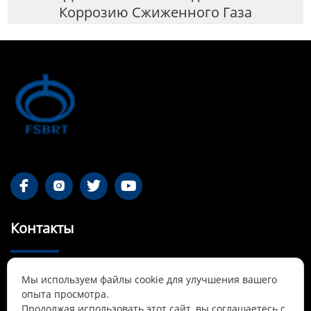
Коррозию Сжиженного Газа




Контакты
55-1 Qianjin Road, район Синьфу, Фушунь,

Мы используем файлы cookie для улучшения вашего
Ляонин
опыта просмотра.
Продолжая использовать этот сайт, вы соглашаетесь с