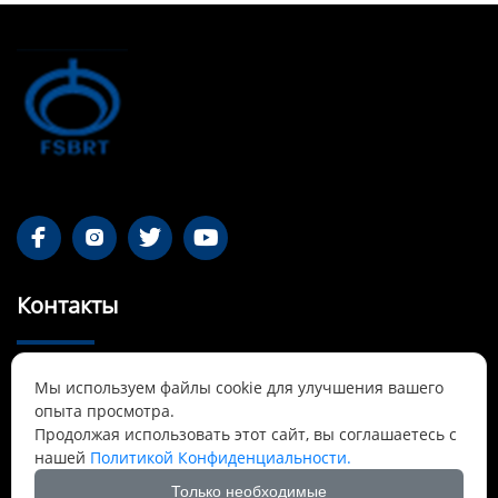




Контакты
55-1 Qianjin Road, район Синьфу, Фушунь,

Мы используем файлы cookie для улучшения вашего
Ляонин
опыта просмотра.
Продолжая использовать этот сайт, вы соглашаетесь с
Cnbrtsummer@gmail.com

нашей
Политикой Конфиденциальности.
Только необходимые
+8613841389007