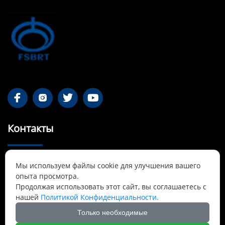




Контакты
55-1 Qianjin Road, район Синьфу, Фушунь,

Мы используем файлы cookie для улучшения вашего
Ляонин
опыта просмотра.
Продолжая использовать этот сайт, вы соглашаетесь с
Cnbrtsummer@gmail.com

нашей
Политикой Конфиденциальности.
Только необходимые
+8613841389007
