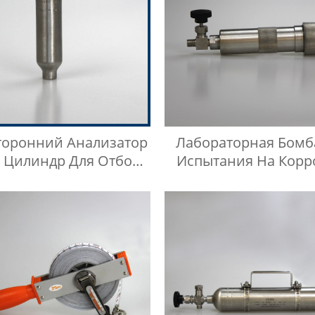
торонний Анализатор
Лабораторная Бомб
 Цилиндр Для Отбора
Испытания На Кор
Проб LGP
Медных Полос