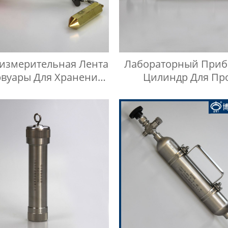
измерительная Лента
Лабораторный Прибо
рвуары Для Хранения
Цилиндр Для Пр
 Ручного Манометра
Сжиженного Нефтя
Газа