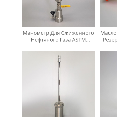
Манометр Для Сжиженного
Масло
Нефтяного Газа ASTM
Резе
D1267, Прибор Для
Линия
Измерения Давления Паров