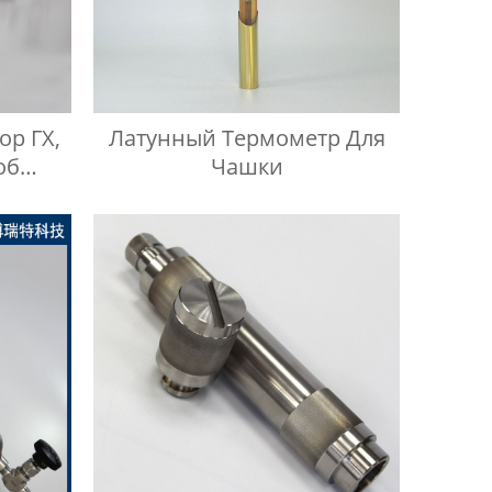
р ГХ,
Латунный Термометр Для
об
Чашки
ного