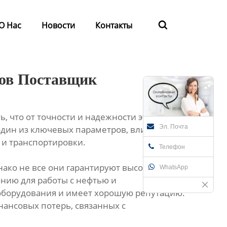
О Нас
Новости
Контакты

тов Поставщик
 что от точности и надежности этих
Эл. Почта
 один из ключевых параметров, влияющих на
 и транспортировки.
Телефон
ако не все они гарантируют высокую
WhatsApp
анию для работы с нефтью и
 оборудования и имеет хорошую репутацию.
нансовых потерь, связанных с