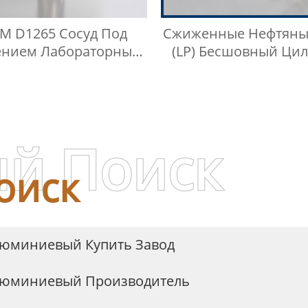
M D1265 Сосуд Под
Сжиженные Нефтяны
ением Лабораторный
(LP) Бесшовный Ци
хроматографический
Для Отбора Про
нтейнер Для Проб
Сжиженного Нефтя
Газа
й Поиск
оиск
люминиевый Купить Завод
Алюминиевый Производитель