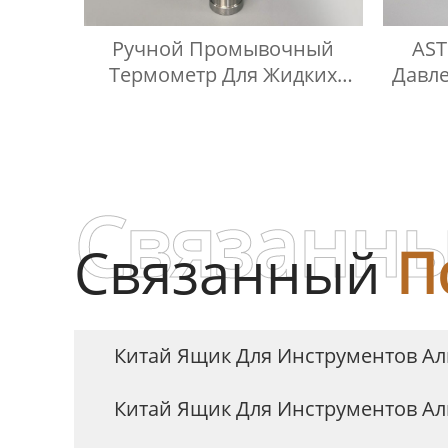
Ручной Промывочный
AST
Термометр Для Жидких
Давл
Нефтепродуктов
Газо
Ко
Связанны
Связанный
П
Китай Ящик Для Инструментов А
Китай Ящик Для Инструментов 