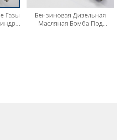
е Газы
Бензиновая Дизельная
линдр
Масляная Бомба Под
б
Давлением
ного