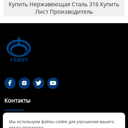
Купить Нержавеющая Сталь 316 Купить
Лист Производитель




Контакты
55-1 Qianjin Road, район Синьфу, Фушунь,

Мы используем файлы cookie для улучшения вашего
Ляонин
опыта просмотра.