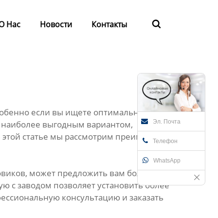
О Нас
Новости
Контакты

собенно если вы ищете оптимальное
Эл. Почта
я наиболее выгодным вариантом,
В этой статье мы рассмотрим преимущества
Телефон
WhatsApp
товиков, может предложить вам более
ую с заводом позволяет установить более
фессиональную консультацию и заказать