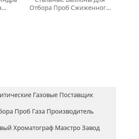
з
Отбора Проб Сжиженного
и 316
Нефтяного Газа, Шланг
Высокого Давления Длиной
1 Метр
итические Газовые Поставщик
бора Проб Газа Производитель
овый Хроматограф Маэстро Завод