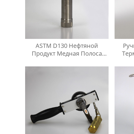
ASTM D130 Нефтяной
Ру
Продукт Медная Полоса
Тер
Коррозионный Сосуд Под
Давлением