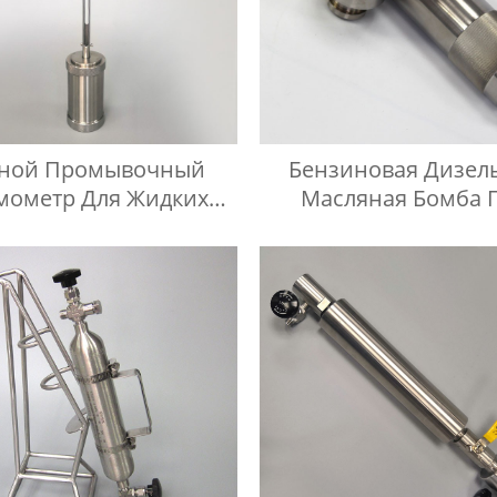
чной Промывочный
Бензиновая Дизел
мометр Для Жидких
Масляная Бомба 
Нефтепродуктов
Давлением