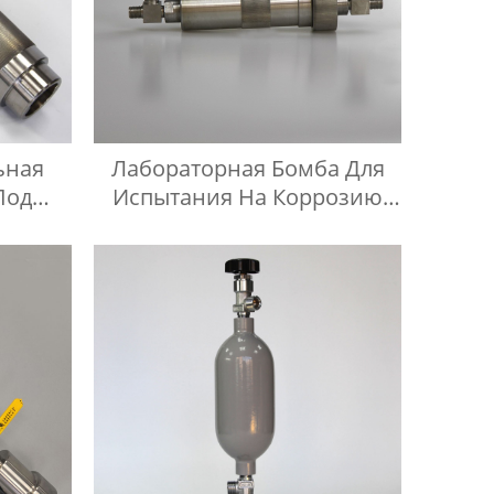
ьная
Лабораторная Бомба Для
Под
Испытания На Коррозию
Медных Полос