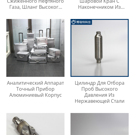
Сжиженного Нефтяного
Шаровой Кран С
Газа, Шланг Высокого
Наконечником Из
Давления Длиной 1
Нержавеющей Стали
Метр
316
Аналитический Аппарат
Цилиндр Для Отбора
Точный Прибор
Проб Высокого
Алюминиевый Корпус
Давления Из
Нержавеющей Стали